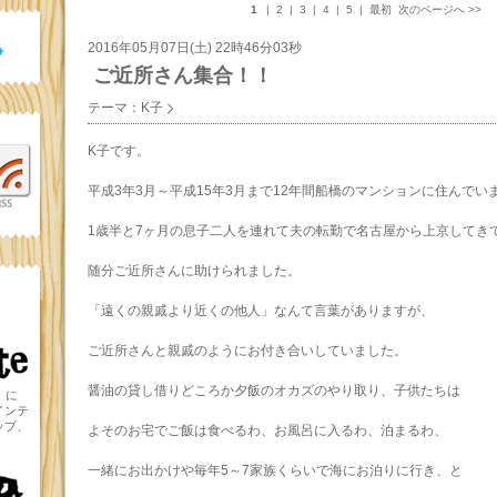
」
に
インテ
ップ、